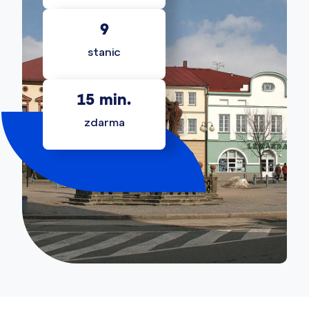
9
stanic
15
 min.
zdarma