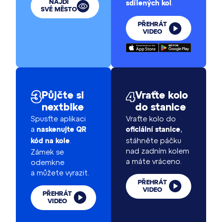
.
NAJDI
sdílených kol
SVÉ MĚSTO
PŘEHRÁT
VIDEO
Půjčte si
Vraťte kolo
nextbike
do stanice
Spusťte aplikaci
Vraťte kolo do
a
,
naskenujte QR
oficiální stanice
.
stáhněte páčku
kód na kole
nad zadním kolem
Zámek se
a máte vráceno.
odemkne
a můžete vyrazit.
PŘEHRÁT
VIDEO
PŘEHRÁT
VIDEO