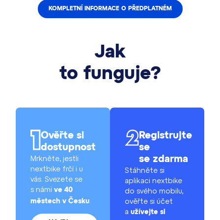
KOMPLETNÍ INFORMACE O PŘEDPLATNÉM
Jak
to funguje?
Ověřte si
Registrujte
dostupnost
se
Mrkněte, jestli
se zdarma
nextbike frčí i u
Stáhněte si
vás. Svezete se
aplikaci nextbike
s námi
ve 40
do svého mobilu,
.
ověřte si účet
městech v Česku
a
užívejte si