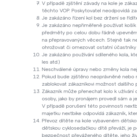
V případě zjištění závady na kole je zá
těchto VOP. Poskytovatel neodpovídá za 
Je zakázáno řízení kol bez držení se řídít
Je zakázáno nepřiměřeně používat košík ko
předměty po celou dobu řádně upevněny a
na přepravovaných věcech. Stejně tak ne
ohrožovat či omezovat ostatní účastníky 
Je zakázáno používání sdíleného kola, kt
les atd.)
Neschválené úpravy nebo změny kola nejs
Pokud bude zjištěno neoprávněné nebo ne
zablokovat zákazníkovi možnost dalšího p
Zákazník může přenechat kolo k užívání d
osoby, jako by pronájem provedl sám a je
V případě porušení této povinnosti next
majetku nextbike odpovídá zákazník, kter
Převoz dítěte na kole vybaveném dětskou
dětskou cyklosedačkou dítě převáží, je p
bezpečnost převáženého dítěte, jeho život