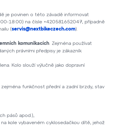
padě je povinen o této závadě informovat
10:00-18:00) na čísle +420581652047, případně
ilu (
).
servis@nextbikeczech.com
. Zejména používat
ozemních komunikacích
daných právními předpisy je zákazník
ena. Kolo slouží výlučně jako dopravní
, zejména funkčnost přední a zadní brzdy, stav
:
ch pásů apod.),
t na kole vybaveném cyklosedačkou dítě, jehož