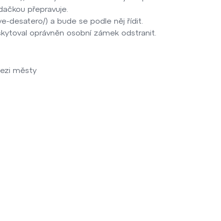
dačkou přepravuje.
-desatero/) a bude se podle něj řídit.
skytoval oprávněn osobní zámek odstranit.
mezi městy