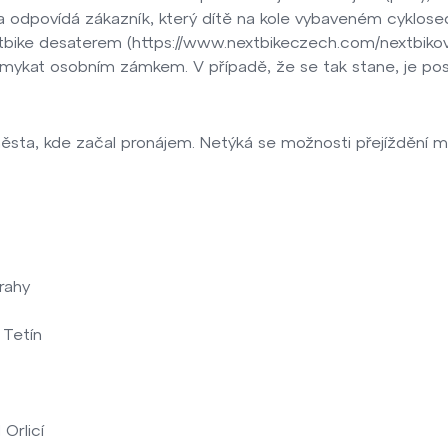
a odpovídá zákazník, který dítě na kole vybaveném cyklose
tbike desaterem (https://www.nextbikeczech.com/nextbikove
zamykat osobním zámkem. V případě, že se tak stane, je po
ěsta, kde začal pronájem. Netýká se možnosti přejíždění 
rahy
 Tetín
 Orlicí