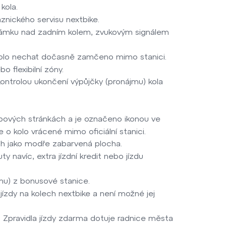
kola.
znického servisu nextbike.
y zámku nad zadním kolem, zvukovým signálem
 kolo nechat dočasně zamčeno mimo stanici.
 flexibilní zóny.
ntrolou ukončení výpůjčky (pronájmu) kola
ebových stránkách a je označeno ikonou ve
 o kolo vrácené mimo oficiální stanici.
ch jako modře zabarvená plocha.
ty navíc, extra jízdní kredit nebo jízdu
jmu) z bonusové stanice.
 jízdy na kolech nextbike a není možné jej
t. Zpravidla jízdy zdarma dotuje radnice města