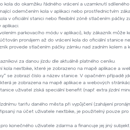
 kola do okamžiku řádného vrácení a uzamknutí sdíleného 
nající odemčením kola v aplikaci nebo prostřednictvím záka
a v oficiální stanici nebo flexibilní zóně stlačením páčk
aplikaci.
volením parkovacího módu v aplikaci), kdy zákazník může
účtován pronájem až do vrácení kola do oficiální stanice nebo
zník provede stlačením páčky zámku nad zadním kolem a ko
azníkovi za danou jízdu dle aktuálně platného ceníku.
í kola nextbike, které je zobrazeno na mapě aplikace a w
ky“ se zobrazí číslo a název stanice. V opačném případě jde
, která je zobrazena na mapě aplikace a webových stránká
ice uživatel získá speciální benefit (např. extra jízdní minu
 jízdnímu tarifu daného města při vypůjčení (zahájení proná
připsaný na účet uživatele nextbike, je použitelný pouze pro
 pro konečného uživatele zdarma a financuje jej jiný subjek