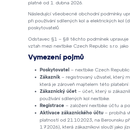
platné od 1. dubna 2026.
Následující všeobecné obchodní podmínky upra
při používání sdílených kol a elektrických kol (
poskytovatelů.
Odstavec §1 – §8 těchto podmínek upravuje pr
vztah mezi nextbike Czech Republic s.r.o. jako
Vymezení pojmů
– nextbike Czech Republic s
Poskytovatel
– registrovaný uživatel, který m
Zákazník
která je zároveň majitelem této platební 
– účet, který si zákazn
Zákaznický účet
používání sdílených kol nextbike.
– založení nextbike účtu a pos
Registrace
– probíhá v
Aktivace zákaznického účtu
platností od 21.10.2023, na Berounsku p
1.7.2026), která zákazníkovi slouží jako j