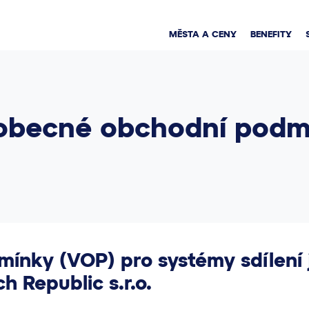
MĚSTA A CENY
BENEFITY
obecné obchodní podm
nky (VOP) pro systémy sdílení j
h Republic s.r.o.