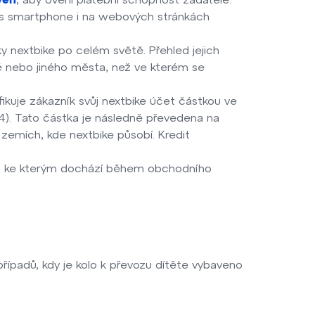
yen
e přes smartphone i na webových stránkách
y nextbike po celém světě. Přehled jejich
ě nebo jiného města, než ve kterém se
rifikuje zákazník svůj nextbike účet částkou ve
24). Tato částka je následně převedena na
 zemích, kde nextbike působí. Kredit
ů, ke kterým dochází během obchodního
případů, kdy je kolo k převozu dítěte vybaveno