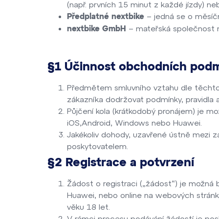
(např. prvních 15 minut z každé jízdy) n
– jedná se o měsíčn
Předplatné nextbike
– mateřská společnost ne
nextbike GmbH
§
1 Účinnost obchodních pod
Předmětem smluvního vztahu dle těchto 
zákazníka dodržovat podmínky, pravidla 
Půjčení kola (krátkodobý pronájem) je mo
iOS,Android, Windows nebo Huawei.
Jakékoliv dohody, uzavřené ústně mezi 
poskytovatelem.
§2 Registrace a potvrzení
Žádost o registraci („žádost“) je možná
Huawei, nebo online na webových strán
věku 18 let.
V rámci procesu podávání žádostí je pos