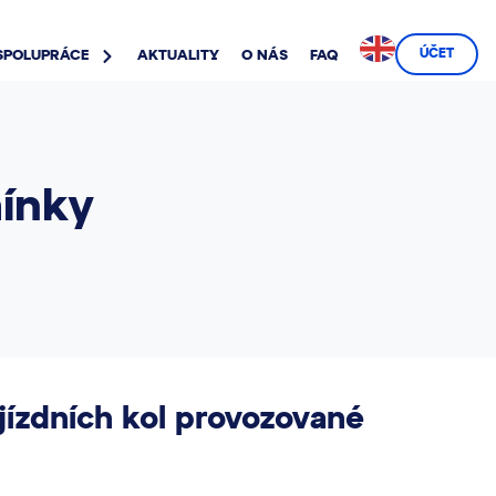
ÚČET
SPOLUPRÁCE
AKTUALITY
O NÁS
FAQ
ínky
ízdních kol provozované