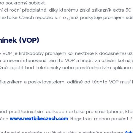
ebo soukromý subjekt.
í či roční předplatné, díky kterému získá zákazník extra 30
xtbike Czech republic s. r. o., jenž poskytuje pronájem sdí
mínek (VOP)
VOP je krátkodobý pronájem kol nextbike k dočasnému uží
a omezení stanovená těmito VOP a hradit za užívání kol ná
žné zajistit buď telefonicky nebo prostřednictvím aplikace
zákazníkem a poskytovatelem, odlišné od těchto VOP musí
 buď prostřednictvím aplikace nextbike pro smartphone, k
kách
. Registraci mohou provést ž
www.nextbikeczech.com
kytovatel oprávněn využívat služby platebního partnera