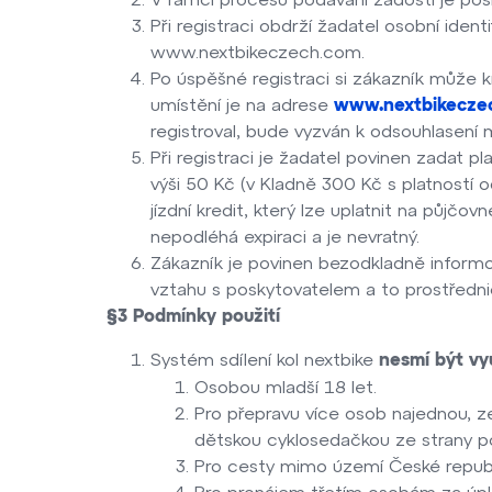
Při registraci obdrží žadatel osobní iden
www.nextbikeczech.com.
Po úspěšné registraci si zákazník může k
umístění je na adrese
www.nextbikecze
registroval, bude vyzván k odsouhlasení 
Při registraci je žadatel povinen zadat pl
výši 50 Kč (v Kladně 300 Kč s platností 
jízdní kredit, který lze uplatnit na půjč
nepodléhá expiraci a je nevratný.
Zákazník je povinen bezodkladně infor
vztahu s poskytovatelem a to prostředn
§
3 Podmínky použití
Systém sdílení kol nextbike
nesmí být vy
Osobou mladší 18 let.
Pro přepravu více osob najednou, ze
dětskou cyklosedačkou ze strany p
Pro cesty mimo území České republ
Pro pronájem třetím osobám za úpl