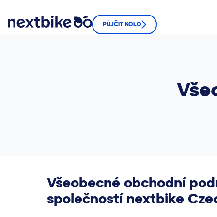
PŮJČIT KOLO
Vše
Všeobecné obchodní podmí
společností nextbike Czec