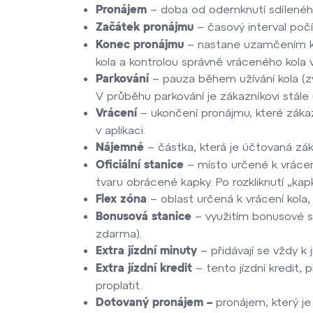
– doba od odemknutí sdíleného
Pronájem
– časový interval počí
Začátek pronájmu
– nastane uzamčením kol
Konec pronájmu
kola a kontrolou správně vráceného kola v 
– pauza během užívání kola (z
Parkování
V průběhu parkování je zákazníkovi stále 
– ukončení pronájmu, které záka
Vrácení
v aplikaci.
– částka, která je účtovaná zák
Nájemné
– místo určené k vrácen
Oficiální stanice
tvaru obrácené kapky. Po rozkliknutí „kap
– oblast určená k vrácení kola
Flex zóna
– využitím bonusové stan
Bonusová stanice
zdarma).
– přidávají se vždy k
Extra jízdní minuty
– tento jízdní kredit, 
Extra jízdní kredit
proplatit.
pronájem, který je
Dotovaný pronájem –