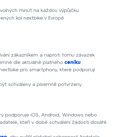
 volných minut na každou výpůjčku.
lených kol nextbike v Evropě
vání zákazníkem a naproti tomu závazek
jemné dle aktuálně platného
.
ceníku
 nextbike pro smartphony, které podporují
 být schváleny a písemně potvrzeny
terý podporuje iOS, Android, Windows nebo
adatelé, kteří v době schválení žádosti dosáhli
, aby ověřil platební schopnost žadatele.