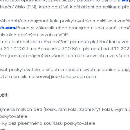
Ad
tifikační číslo (PIN), které používá k přihlášení do aplikac
rátkodobě pronajmout kola poskytovatele a další kola značk
Pokud si zákazník chce pronajmout kola z jiné zem
ch.com.
místních odlišných sazeb a VOP.
atnou platební kartu. Pro ověření platnosti platební karty ve
od 21.10.2023, na Berounsku 300 Kč s platností od 3.12.20
ovném (cena pronájmu) ve všech tarifních úrovních a ve všech
movat poskytovatele o všech změnách svých osobních údaj
ictvím emailu na servis@nextbikeczech.com
:
užit
jména malých dětí (košík, rám kola, zadní kryt kola), vyjma 
oskytovatele
iky bez písemného souhlasu poskytovatele
atu.