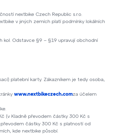
ností nextbike Czech Republic s.r.o.
nextbike v jiných zemích platí podmínky lokálních
h kol. Odstavce §9 – §19 upravují obchodní
kací) platební karty. Zákazníkem je tedy osoba,
stránky
za účelem
www.nextbikeczech.com
ke.
 Kč (v Kladně převodem částky 300 Kč s
ě převodem částky 300 Kč s platností od
emích, kde nextbike působí.