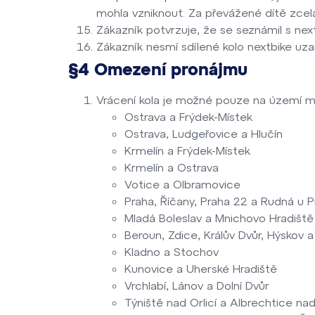
mohla vzniknout. Za převážené dítě zcel
Zákazník potvrzuje, že se seznámil s nex
Zákazník nesmí sdílené kolo nextbike u
§4 Omezení pronájmu
Vrácení kola je možné pouze na území m
Ostrava a Frýdek-Místek
Ostrava, Ludgeřovice a Hlučín
Krmelín a Frýdek-Místek
Krmelín a Ostrava
Votice a Olbramovice
Praha, Říčany, Praha 22 a Rudná u P
Mladá Boleslav a Mnichovo Hradiště
Beroun, Zdice, Králův Dvůr, Hýskov a
Kladno a Stochov
Kunovice a Uherské Hradiště
Vrchlabí, Lánov a Dolní Dvůr
Týniště nad Orlicí a Albrechtice nad