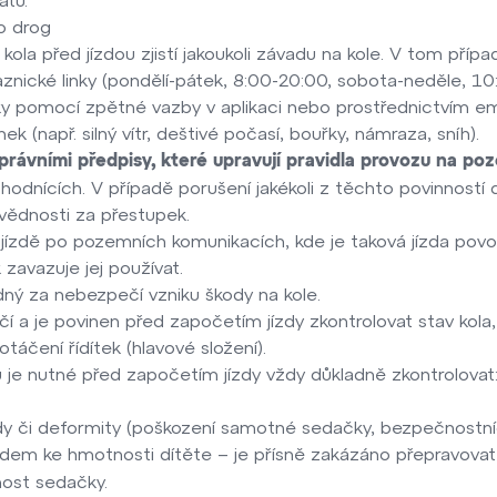
o drog
kola před jízdou zjistí jakoukoli závadu na kole. V tom pří
znické linky (pondělí-pátek, 8:00-20:00, sobota-neděle, 
y pomocí zpětné vazby v aplikaci nebo prostřednictvím ema
k (např. silný vítr, deštivé počasí, bouřky, námraza, sníh).
 právními předpisy, které upravují pravidla provozu na p
odnících. V případě porušení jakékoli z těchto povinností 
ědnosti za přestupek.
 jízdě po pozemních komunikacích, kde je taková jízda povol
zavazuje jej používat.
dný za nebezpečí vzniku škody na kole.
ečí a je povinen před započetím jízdy zkontrolovat stav kola
otáčení řídítek (hlavové složení).
je nutné před započetím jízdy vždy důkladně zkontrolovat
dy či deformity (poškození samotné sedačky, bezpečnostní
edem ke hmotnosti dítěte – je přísně zakázáno přepravova
ost sedačky.