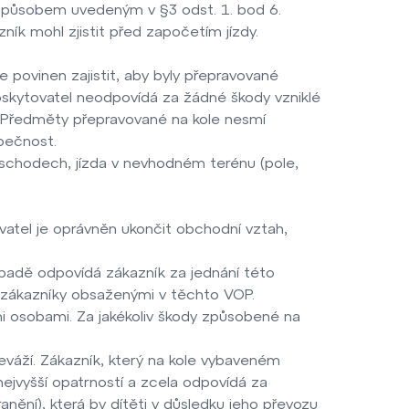
i způsobem uvedeným v §3 odst. 1. bod 6.
ík mohl zjistit před započetím jízdy.
e povinen zajistit, aby byly přepravované
oskytovatel neodpovídá za žádné škody vzniklé
. Předměty přepravované na kole nesmí
zpečnost.
o schodech, jízda v nevhodném terénu (pole,
atel je oprávněn ukončit obchodní vztah,
řípadě odpovídá zákazník za jednání této
ro zákazníky obsaženými v těchto VOP.
mi osobami. Za jakékoliv škody způsobené na
eváží. Zákazník, který na kole vybaveném
nejvyšší opatrností a zcela odpovídá za
nění), která by dítěti v důsledku jeho převozu