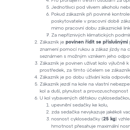
Jednotlivci pod vlivem alkoholu neb
Pokud zákazník při povinné kontrole 
poskytovatele v pracovní době záka
mimo pracovní dobu zákaznické link
Za nepříznivých klimatických podmíne
Zákazník je
povinen řídit se příslušnými
znamení pomocí rukou a zákaz jízdy na ch
seznámen s možným vznikem jeho odpov
Zákazník je povinen užívat kolo výlučně k
prostředek, za tímto účelem se zákazník 
Zákazník je po dobu užívání kola odpově
Zákazník jezdí na kole na vlastní nebezp
kol a duší, plynulost a provozuschopnost 
U kol vybavených dětskou cyklosedačkou 
upevnění sedačky ke kolu,
zda sedačka nevykazuje jakékoli va
nosnost cyklosedačky (
) vzhl
25 kg
hmotnost přesahuje maximální nosn