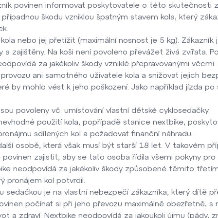
kazník povinen informovat poskytovatele o této skutečnost
případnou škodu vzniklou špatným stavem kola, který zákazn
ek.
la nebo jej přetížit (maximální nosnost je 5 kg). Zákazník j
 zajištěny. Na koši není povoleno převážet živá zvířata. P
odpovídá za jakékoliv škody vzniklé přepravovanými věcmi
provozu ani samotného uživatele kola a snižovat jejich be
eré by mohlo vést k jeho poškození. Jako například jízda p
ou povoleny vč. umísťování vlastní dětské cyklosedačky.
vhodné použití kola, popřípadě stanice nextbike, poskytov
ronájmu sdílených kol a požadovat finanční náhradu.
alší osobě, která však musí být starší 18 let. V takovém p
 povinen zajistit, aby se tato osoba řídila všemi pokyny p
bike neodpovídá za jakékoliv škody způsobené těmito třetí
ý pronájem kol potvrdil.
 sedačkou je na vlastní nebezpečí zákazníka, který dítě př
ovinen počínat si při jeho převozu maximálně obezřetně, s 
 a zdraví. Nextbike neodpovídá za jakoukoli újmu (pády, zra