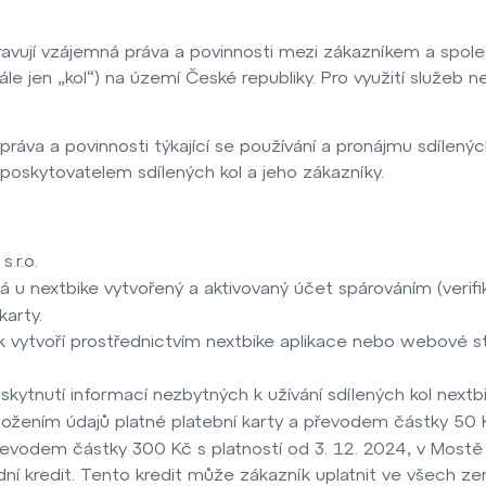
vují vzájemná práva a povinnosti mezi zákazníkem a společ
dále jen „kol“) na území České republiky. Pro využití služeb 
áva a povinnosti týkající se používání a pronájmu sdílenýc
 poskytovatelem sdílených kol a jeho zákazníky.
.r.o.
á u nextbike vytvořený a aktivovaný účet spárováním (verifi
karty.
ík vytvoří prostřednictvím nextbike aplikace nebo webové 
kytnutí informací nezbytných k užívání sdílených kol nextbi
ložením údajů platné platební karty a převodem částky 50
řevodem částky 300 Kč s platností od 3. 12. 2024, v Most
ízdní kredit. Tento kredit může zákazník uplatnit ve všech z