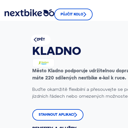
PŮJČIT KOLO
ZPĚT
KLADNO
Město Kladno podporuje udržitelnou dopr
máte 220 sdílených nextbike e-kol k ruce.
Buďte okamžitě flexibilní a přesouvejte se 
jízdních řádech nebo omezených možnostec
STAHNOUT APLIKACI