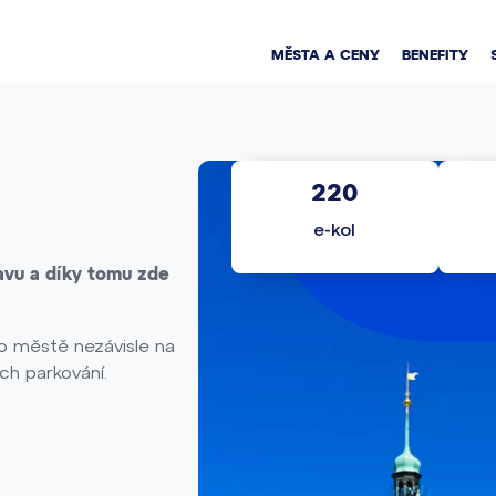
MĚSTA A CENY
BENEFITY
220
e-kol
avu a díky tomu zde
po městě nezávisle na
h parkování.