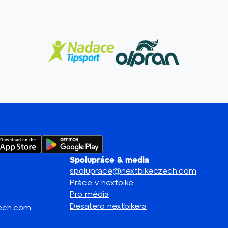
Spolupráce & media
spoluprace@nextbikeczech.com
Práce v nextbike
Pro média
Desatero nextbikera
zech.com