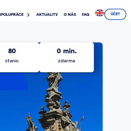
ÚČET
SPOLUPRÁCE
AKTUALITY
O NÁS
FAQ
80
0
 min.
stanic
zdarma