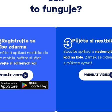
to funguje?
Registrujte se
Půjčte si nextbi
se zdarma
Spusťte aplikaci a
naskenuj
něte si aplikaci nextbike do
. Zámek se ode
o mobilu, ověřte si účet
kód na kole
a můžete vyrazit.
.
vejte si sdílených kol
PŘEHRÁT VIDEO
ŘEHRÁT VIDEO