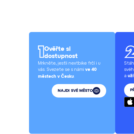
Ověřte si
dostupnost
Mrkněte, jestli nextbike frčí i u
Stáh
vás. Svezete se s námi
svéh
ve 40
a
.
uží
městech v Česku
P
NAJDI SVÉ MĚSTO