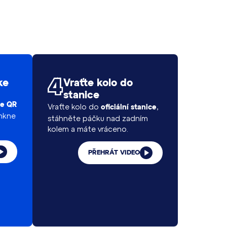
ke
Vraťte kolo do
stanice
te QR
Vraťte kolo do
,
oficiální stanice
mkne
stáhněte páčku nad zadním
kolem a máte vráceno.
PŘEHRÁT VIDEO