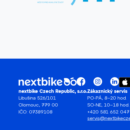
nextbike Czech Republic, s.r.o.
Zákaznický servis
Libušina 526/101
PO-PÁ, 8–20 hod.
Olomouc, 779 00
SO-NE, 10–18 hod.
IČO: 07389108
+420 581 652 047
servis@nextbikec