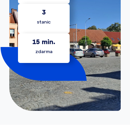
3
stanic
15
 min.
zdarma