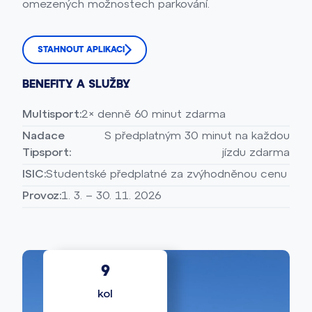
omezených možnostech parkování.
STAHNOUT APLIKACI
BENEFITY A SLUŽBY
Multisport:
2× denně 60 minut zdarma
Nadace
S předplatným 30 minut na každou
Tipsport:
jízdu zdarma
ISIC:
Studentské předplatné za zvýhodněnou cenu
Provoz:
1. 3. – 30. 11. 2026
9
kol