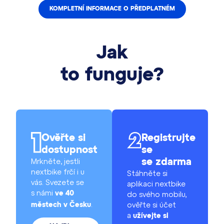
KOMPLETNÍ INFORMACE O PŘEDPLATNÉM
Jak
to funguje?
Ověřte si
Registrujte
dostupnost
se
Mrkněte, jestli
se zdarma
nextbike frčí i u
Stáhněte si
vás. Svezete se
aplikaci nextbike
s námi
ve 40
do svého mobilu,
.
ověřte si účet
městech v Česku
a
užívejte si