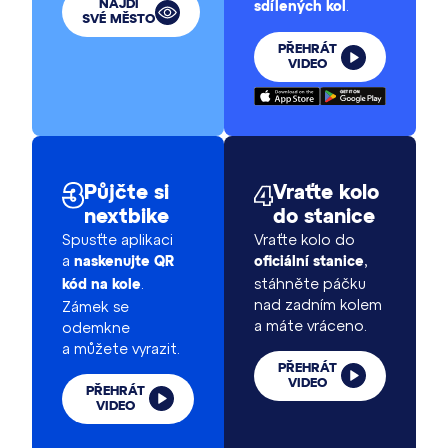
.
NAJDI
sdílených kol
SVÉ MĚSTO
PŘEHRÁT
VIDEO
Půjčte si
Vraťte kolo
nextbike
do stanice
Spusťte aplikaci
Vraťte kolo do
a
,
naskenujte QR
oficiální stanice
.
stáhněte páčku
kód na kole
nad zadním kolem
Zámek se
a máte vráceno.
odemkne
a můžete vyrazit.
PŘEHRÁT
VIDEO
PŘEHRÁT
VIDEO