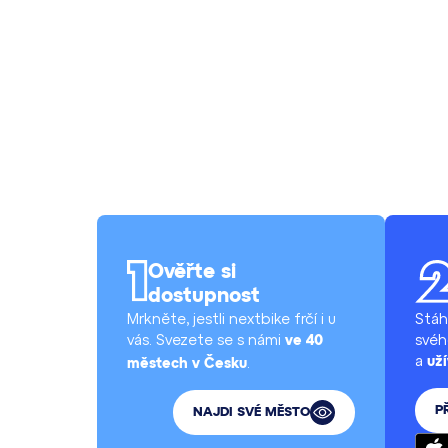
Ověřte si
dostupnost
Mrkněte, jestli nextbike frčí i u
Stáh
vás. Svezete se s námi
svéh
ve 40
a
.
uží
městech v Česku
P
NAJDI SVÉ MĚSTO