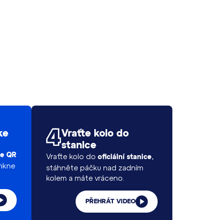
ke
Vraťte kolo do
stanice
te QR
Vraťte kolo do
,
oficiální stanice
mkne
stáhněte páčku nad zadním
kolem a máte vráceno.
PŘEHRÁT VIDEO