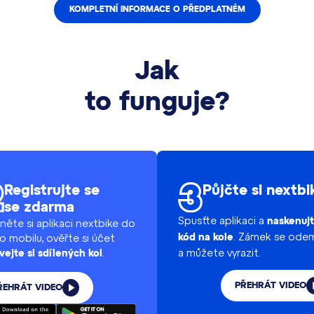
KOMPLETNÍ INFORMACE O PŘEDPLATNÉM
Jak
to funguje?
Registrujte se
Půjčte si nextbi
se zdarma
Spusťte aplikaci a
naskenuj
něte si aplikaci nextbike do
. Zámek se ode
o mobilu, ověřte si účet
kód na kole
a můžete vyrazit.
.
vejte si sdílených kol
PŘEHRÁT VIDEO
ŘEHRÁT VIDEO