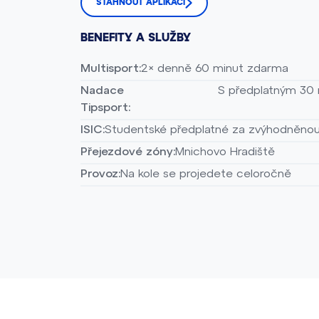
STAHNOUT APLIKACI
BENEFITY A SLUŽBY
Multisport:
2× denně 60 minut zdarma
Nadace
S předplatným 30 
Tipsport:
ISIC:
Studentské předplatné za zvýhodněno
Přejezdové zóny:
Mnichovo Hradiště
Provoz:
Na kole se projedete celoročně