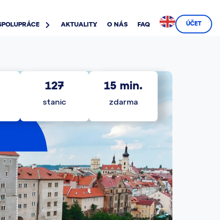
ÚČET
SPOLUPRÁCE
AKTUALITY
O NÁS
FAQ
127
15
 min.
stanic
zdarma