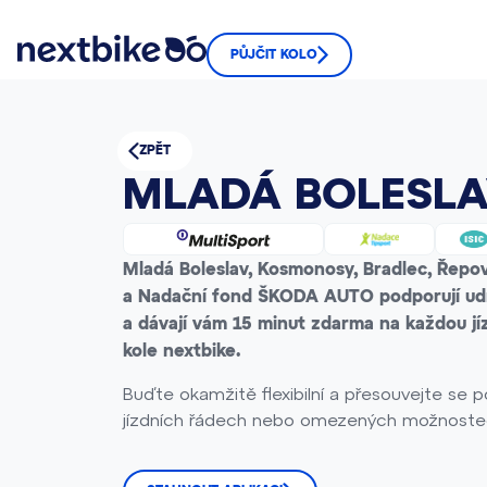
PŮJČIT KOLO
ZPĚT
MLADÁ BOLESL
Mladá Boleslav, Kosmonosy, Bradlec, Řepo
a Nadační fond ŠKODA AUTO podporují ud
a dávají vám 15 minut zdarma na každou j
kole nextbike.
Buďte okamžitě flexibilní a přesouvejte se 
jízdních řádech nebo omezených možnostec