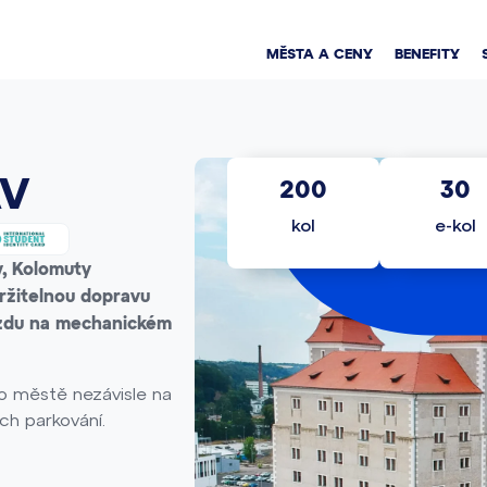
MĚSTA A CENY
BENEFITY
AV
200
30
kol
e-kol
v, Kolomuty
ržitelnou dopravu
ízdu na mechanickém
po městě nezávisle na
h parkování.