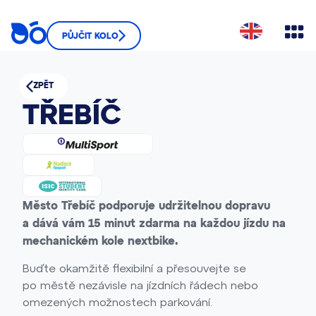
PŮJČIT KOLO
ZPĚT
TŘEBÍČ
Město Třebíč podporuje udržitelnou dopravu
a dává vám 15 minut zdarma na každou jízdu na
mechanickém kole nextbike.
Buďte okamžitě flexibilní a přesouvejte se
po městě nezávisle na jízdních řádech nebo
omezených možnostech parkování.