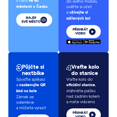
s námi
ve 40
do svého mobilu,
.
ověřte si účet
městech v Česku
a
užívejte si
.
NAJDI
sdílených kol
SVÉ MĚSTO
PŘEHRÁT
VIDEO
Půjčte si
Vraťte kolo
nextbike
do stanice
Spusťte aplikaci
Vraťte kolo do
a
,
naskenujte QR
oficiální stanice
.
stáhněte páčku
kód na kole
nad zadním kolem
Zámek se
a máte vráceno.
odemkne
a můžete vyrazit.
PŘEHRÁT
VIDEO