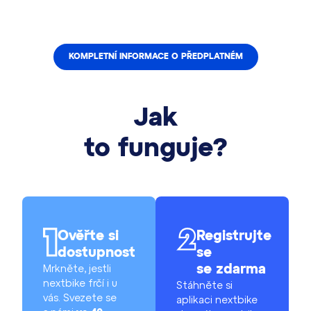
KOMPLETNÍ INFORMACE O PŘEDPLATNÉM
Jak
to funguje?
Ověřte si
Registrujte
dostupnost
se
Mrkněte, jestli
se zdarma
nextbike frčí i u
Stáhněte si
vás. Svezete se
aplikaci nextbike