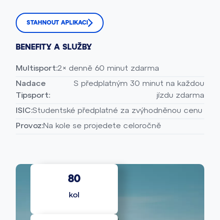
STAHNOUT APLIKACI
BENEFITY A SLUŽBY
Multisport:
2× denně 60 minut zdarma
Nadace
S předplatným 30 minut na každou
Tipsport:
jízdu zdarma
ISIC:
Studentské předplatné za zvýhodněnou cenu
Provoz:
Na kole se projedete celoročně
80
kol