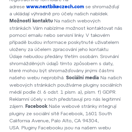
adrese
se shromažďují
www.nextbikeczech.com
a ukládají výhradně pro účely našich nabídek.
Na našich webových
Možnosti kontaktu
stránkách Vám nabízíme možnost kontaktovat nás
pomocí emailu nebo servisní linky. V takovém
případě budou informace poskytnuté uživatelem
uloženy za účelem zpracování jeho kontaktu.
Údaje nebudou předány třetím osobám. Srovnání
shromážděných údajů tímto způsobem s daty,
které mohou být shromažďovány jinými částmi
našeho webu neprobíhá.
Na našich
Sociální media
webových stránkách používáme pluginy sociálních
médií podle čl. 6 odst. 1 písm. a), písm. f) GDPR.
Reklamní účely v nich představují pro nás legitimní
zájem.
Naše webové stránky integrují
Facebook
pluginy ze sociální sítě Facebook, 1601 South
California Avenue, Palo Alto, CA 94304,
USA. Pluginy Facebooku jsou na našem webu