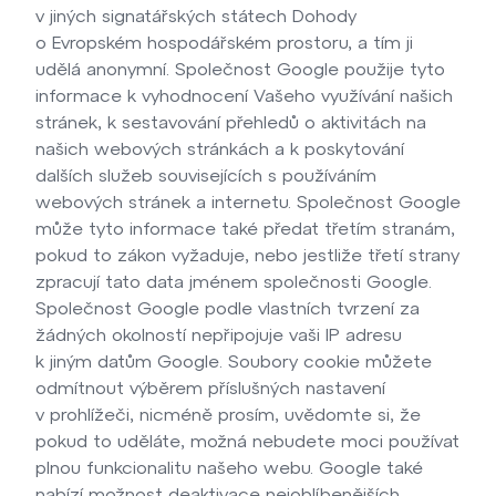
v jiných signatářských státech Dohody
o Evropském hospodářském prostoru, a tím ji
udělá anonymní. Společnost Google použije tyto
informace k vyhodnocení Vašeho využívání našich
stránek, k sestavování přehledů o aktivitách na
našich webových stránkách a k poskytování
dalších služeb souvisejících s používáním
webových stránek a internetu. Společnost Google
může tyto informace také předat třetím stranám,
pokud to zákon vyžaduje, nebo jestliže třetí strany
zpracují tato data jménem společnosti Google.
Společnost Google podle vlastních tvrzení za
žádných okolností nepřipojuje vaši IP adresu
k jiným datům Google. Soubory cookie můžete
odmítnout výběrem příslušných nastavení
v prohlížeči, nicméně prosím, uvědomte si, že
pokud to uděláte, možná nebudete moci používat
plnou funkcionalitu našeho webu. Google také
nabízí možnost deaktivace nejoblíbenějších