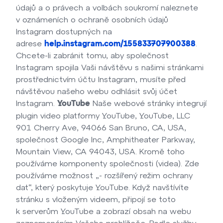
údajů a o právech a volbách soukromí naleznete
v oznámeních o ochraně osobních údajů
Instagram dostupných na
adrese
.
help.instagram.com/155833707900388
Chcete-li zabránit tomu, aby společnost
Instagram spojila Vaši návštěvu s našimi stránkami
prostřednictvím účtu Instagram, musíte před
návštěvou našeho webu odhlásit svůj účet
Instagram.
Naše webové stránky integrují
YouTube
plugin video platformy YouTube, YouTube, LLC
901 Cherry Ave, 94066 San Bruno, CA, USA,
společnost Google Inc, Amphitheater Parkway,
Mountain View, CA 94043, USA. Kromě toho
používáme komponenty společnosti (videa). Zde
používáme možnost „- rozšířený režim ochrany
dat“, který poskytuje YouTube. Když navštívíte
stránku s vloženým videem, připojí se toto
k serverům YouTube a zobrazí obsah na webu
zaznamenáním Vašeho prohlížeče. Podle služby