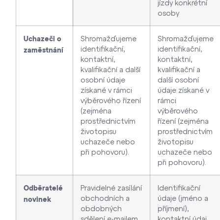
jízdy konkrétní
osoby
Shromažďujeme
Shromažďujeme
Uchazeči o
identifikační,
identifikační,
zaměstnání
kontaktní,
kontaktní,
kvalifikační a další
kvalifikační a
osobní údaje
další osobní
získané v rámci
údaje získané v
výběrového řízení
rámci
(zejména
výběrového
prostřednictvím
řízení (zejména
životopisu
prostřednictvím
uchazeče nebo
životopisu
při pohovoru).
uchazeče nebo
při pohovoru).
Pravidelné zasílání
Identifikační
Odběratelé
obchodních a
údaje (jméno a
novinek
obdobných
příjmení),
sdělení e-mailem
kontaktní údaj