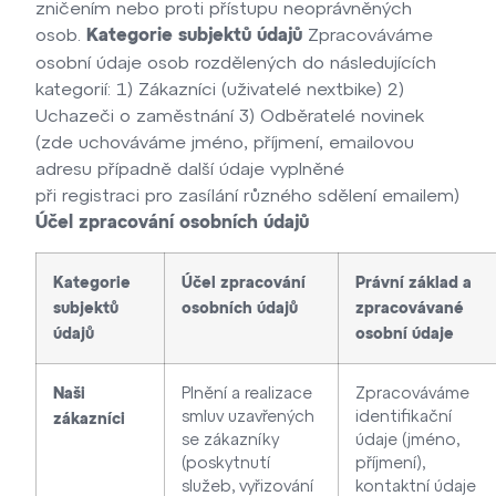
zničením nebo proti přístupu neoprávněných
osob.
Zpracováváme
Kategorie subjektů údajů
osobní údaje osob rozdělených do následujících
kategorií: 1) Zákazníci (uživatelé nextbike) 2)
Uchazeči o zaměstnání 3) Odběratelé novinek
(zde uchováváme jméno, příjmení, emailovou
adresu případně další údaje vyplněné
při registraci pro zasílání různého sdělení emailem)
Účel zpracování osobních údajů
Kategorie
Účel zpracování
Právní základ a
subjektů
osobních údajů
zpracovávané
údajů
osobní údaje
Plnění a realizace
Zpracováváme
Naši
smluv uzavřených
identifikační
zákazníci
se zákazníky
údaje (jméno,
(poskytnutí
příjmení),
služeb, vyřizování
kontaktní údaje