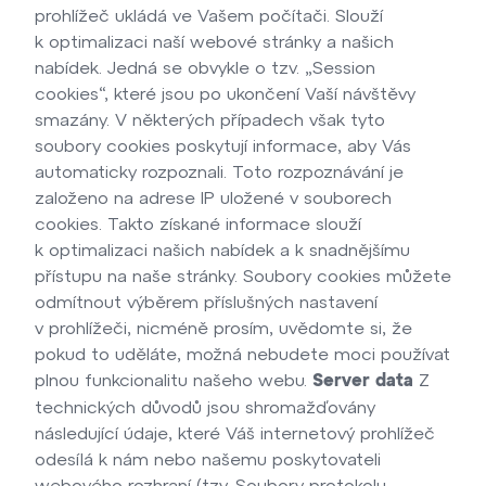
prohlížeč ukládá ve Vašem počítači. Slouží
k optimalizaci naší webové stránky a našich
nabídek. Jedná se obvykle o tzv. „Session
cookies“, které jsou po ukončení Vaší návštěvy
smazány. V některých případech však tyto
soubory cookies poskytují informace, aby Vás
automaticky rozpoznali. Toto rozpoznávání je
založeno na adrese IP uložené v souborech
cookies. Takto získané informace slouží
k optimalizaci našich nabídek a k snadnějšímu
přístupu na naše stránky. Soubory cookies můžete
odmítnout výběrem příslušných nastavení
v prohlížeči, nicméně prosím, uvědomte si, že
pokud to uděláte, možná nebudete moci používat
plnou funkcionalitu našeho webu.
Z
Server data
technických důvodů jsou shromažďovány
následující údaje, které Váš internetový prohlížeč
odesílá k nám nebo našemu poskytovateli
webového rozhraní (tzv. Soubory protokolu