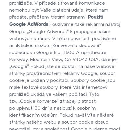
prohlížeče. V případě šifrované komunikace
nemohou být Vaše platební údaje, které nám
předáte, přečteny třetími stranami.
Použití
Používáme také reklamní nástroj
Google AdWords
Google „Google-Adwords“ k propagaci našich
webových stránek. V této souvislosti používáme
analytickou službu „Konverze a sledování“
společnosti Google Inc. 1600 Amphitheatre
Parkway, Mountain View, CA 94043 USA, dále jen
„Google“. Pokud jste se dostali na naše webové
stránky prostřednictvím reklamy Google, soubor
cookie je uložen v počítači. Soubory cookie jsou
malé textové soubory, které Váš internetový
prohlížeč ukládá ve vašem počítači. Tyto
tzv. „Cookie konverze“ ztrácejí platnost
po uplynutí 30 dní a neslouží k osobním
identifikačním účelům. Pokud navštívíte některé
stránky našeho webu a soubor cookie dosud
nevypršel, my a společnost Google budeme moci