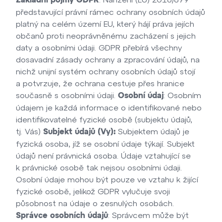
Základní pojmy
GDPR
představující právní rámec ochrany osobních údajů
platný na celém území EU, který hájí práva jejích
občanů proti neoprávněnému zacházení s jejich
daty a osobními údaji. GDPR přebírá všechny
dosavadní zásady ochrany a zpracování údajů, na
nichž unijní systém ochrany osobních údajů stojí
a potvrzuje, že ochrana cestuje přes hranice
současně s osobními údaji.
: Osobním
Osobní údaj
údajem je každá informace o identifikované nebo
identifikovatelné fyzické osobě (subjektu údajů,
tj. Vás)
Subjektem údajů je
Subjekt údajů (Vy):
fyzická osoba, jíž se osobní údaje týkají. Subjekt
údajů není právnická osoba. Údaje vztahující se
k právnické osobě tak nejsou osobními údaji.
Osobní údaje mohou být pouze ve vztahu k žijící
fyzické osobě, jelikož GDPR vylučuje svoji
působnost na údaje o zesnulých osobách.
: Správcem může být
Správce osobních údajů