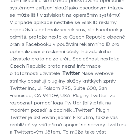
Identifikační číslo inzerce poskytované operačním
systémem zařízení slouží jako pseudonym (název
se může lišit v závislosti na operačním systému).
V případě aplikace nextbike se však ID reklamy
nepoužívá k optimalizaci reklamy, ale Facebook ji
odmítá, protože nextbike Czech Republic obecně
bránila Facebooku v používání reklamního ID pro
optimalizované reklamní účely. Individuálního
uživatele proto nelze určit. Společnost nextbike
Czech Republic proto nezná informace
o totožnosti uživatele.
Naše webové
Twitter
stránky obsahují plug-iny služby krátkých zpráv
Twitter Inc, ul. Folsom 795, Suite 600, San
Francisco, CA 94107, USA. Pluginy Twitter lze
rozpoznat pomocí loga Twitter (bílý pták na
modrém pozadí) a doplněk „Twitter“. Plugin
Twitter je aktivován jedním kliknutím, takže váš
prohlížeč vytváří přímé spojení se servery Twitteru
a Twitterovým účtem. To může take vést