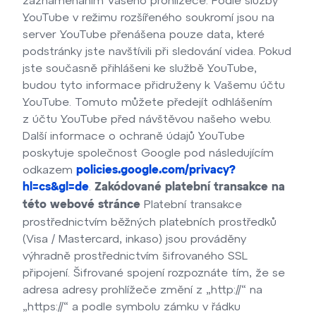
YouTube v režimu rozšířeného soukromí jsou na
server YouTube přenášena pouze data, které
podstránky jste navštívili při sledování videa. Pokud
jste současně přihlášeni ke službě YouTube,
budou tyto informace přidruženy k Vašemu účtu
YouTube. Tomuto můžete předejít odhlášením
z účtu YouTube před návštěvou našeho webu.
Další informace o ochraně údajů YouTube
poskytuje společnost Google pod následujícím
odkazem
policies.google.com/privacy?
.
hl=cs&gl=de
Zakódované platební transakce na
Platební transakce
této webové stránce
prostřednictvím běžných platebních prostředků
(Visa / Mastercard, inkaso) jsou prováděny
výhradně prostřednictvím šifrovaného SSL
připojení. Šifrované spojení rozpoznáte tím, že se
adresa adresy prohlížeče změní z „http://“ na
„https://“ a podle symbolu zámku v řádku