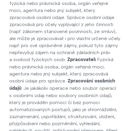
fyzická nebo právnická osoba, orgán veřejné
moci, agentura nebo jiný subjekt, který
zpracovává osobní údaje. Správce osobní údaje
zpracovává pro účely vyplývající z jeho činnosti
(např. zákonem stanovené povinnosti, ze smluv),
ale může je zpracovávat i pro vlastní určené účely
např. pro své oprávněné zájmy, pokud tyto zájmy
nepřevyšují zájem na ochraně základních práv
a svobod fyzických osob.
Fyzická
Zpracovatel:
nebo právnická osoba, orgán veřejné moci,
agentura nebo jiný subjekt, který zpracovává
osobní údaje pro správce.
Zpracování osobních
: Je jakákoliv operace nebo soubor operací
údajů
s osobními údaji nebo soubory osobních údajů,
který je prováděn pomocí či bez pomoci
automatizovaných postupů, jako je shromáždění,
zaznamenání, uspořádání, strukturování, uložení,
přizpůsobení nebo pozměnění, vyhledání,
nahlédnutí, použití, zpřístupnění přenosem, šíření