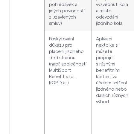
pohledávek a
vyzvednutí kola
jiných povinností
a místo
z uzavřených
odevzdání
smluv)
jízdního kola.
Poskytování
Aplikaci
důkazu pro
nextbike si
placení jízdného
můžete
třetí stranou
propojit
(např. společností
s různými
MultiSport
benefitními
Benefit s.r.o.,
kartami za
ROPID aj.)
účelem snížení
jízdného nebo
dalších různých
výhod.