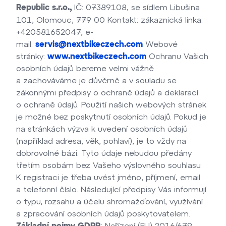
IČ: 07389108, se sídlem Libušina
Republic s.r.o.,
101, Olomouc, 779 00 Kontakt: zákaznická linka:
+420581652047, e-
mail:
Webové
servis@nextbikeczech.com
stránky:
Ochranu Vašich
www.nextbikeczech.com
osobních údajů bereme velmi vážně
a zachováváme je důvěrně a v souladu se
zákonnými předpisy o ochraně údajů a deklarací
o ochraně údajů. Použití našich webových stránek
je možné bez poskytnutí osobních údajů. Pokud je
na stránkách výzva k uvedení osobních údajů
(například adresa, věk, pohlaví), je to vždy na
dobrovolné bázi. Tyto údaje nebudou předány
třetím osobám bez Vašeho výslovného souhlasu.
K registraci je třeba uvést jméno, příjmení, email
a telefonní číslo. Následující předpisy Vás informují
o typu, rozsahu a účelu shromažďování, využívání
a zpracování osobních údajů poskytovatelem.
: Nařízení (EU) 2016/679