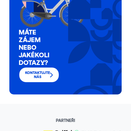
MÁTE
ZÁJEM
NEBO
JAKÉKOLI
DOTAZY?
KONTAKTUJTE
NÁS
PARTNEŘI