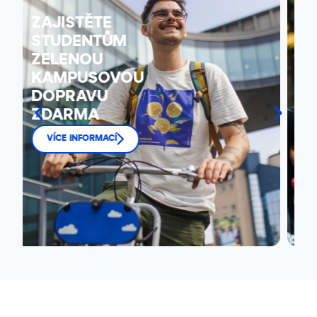
JEDNODUŠE
PROPOJTE
VŠECHNY
UNIVERZITNÍ
BUDOVY
BIKESHARINGEM
VÍCE INFORMACÍ