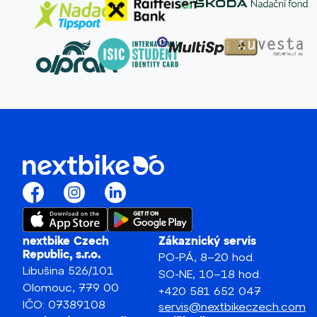
nextbike Czech
Zákaznický servis
Republic, s.r.o.
PO-PÁ, 8–20 hod.
Libušina 526/101
SO-NE, 10–18 hod.
Olomouc, 779 00
+420 581 652 047
IČO: 07389108
servis@nextbikeczech.com