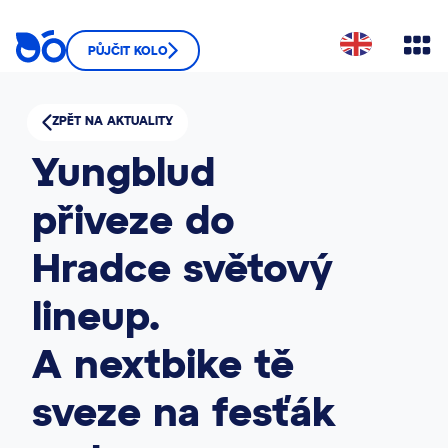
PŮJČIT KOLO
ZPĚT NA AKTUALITY
Yungblud
přiveze do
Hradce světový
lineup.
A nextbike tě
sveze na fesťák