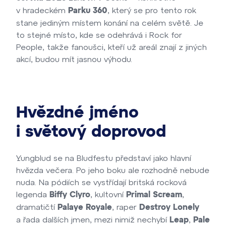
v hradeckém
, který se pro tento rok
Parku 360
stane jediným místem konání na celém světě
. Je
to stejné místo, kde se odehrává i Rock for
People, takže fanoušci, kteří už areál znají z jiných
akcí, budou mít jasnou výhodu.
Hvězdné jméno
i světový doprovod
Yungblud se na Bludfestu představí jako hlavní
hvězda večera. Po jeho boku ale rozhodně nebude
nuda. Na pódiích se vystřídají britská rocková
legenda
, kultovní
,
Biffy Clyro
Primal Scream
dramatičtí
, raper
Palaye Royale
Destroy Lonely
a řada dalších jmen, mezi nimiž nechybí
,
Leap
Pale